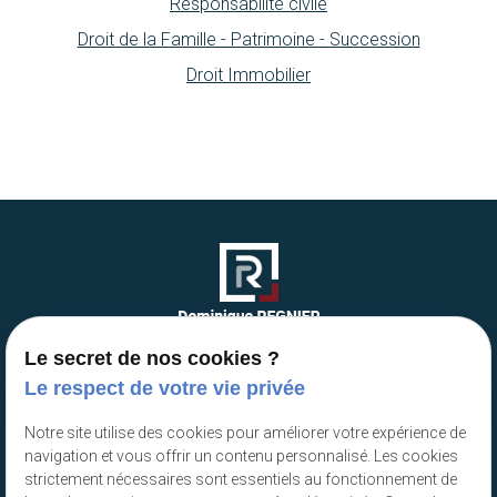
Responsabilité civile
Droit de la Famille - Patrimoine - Succession
Droit Immobilier
Le secret de nos cookies ?
Le respect de votre vie privée
RETROUVEZ-MOI
Cabinet de Versailles
Notre site utilise des cookies pour améliorer votre expérience de
navigation et vous offrir un contenu personnalisé. Les cookies
67 bis, rue du Maréchal Foch
strictement nécessaires sont essentiels au fonctionnement de
78000 VERSAILLES