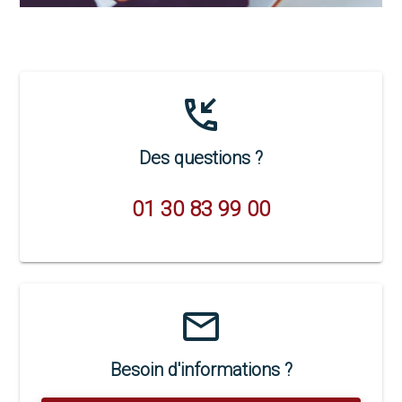
phone_callback
Des questions ?
01 30 83 99 00
email
Besoin d'informations ?