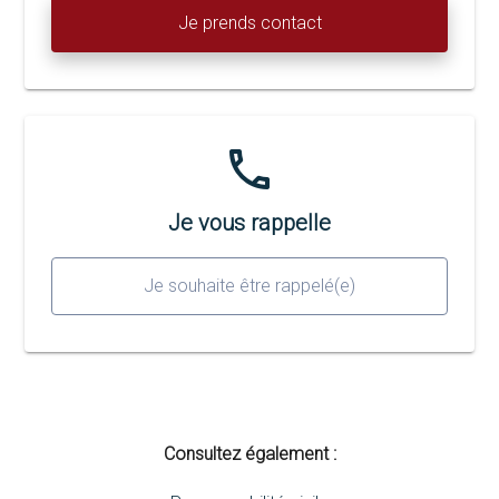
Je prends contact
phone
Je vous rappelle
Je souhaite être rappelé(e)
Consultez également :